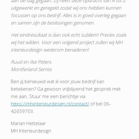
aan de slag gegaan. Zij heeft deze opdracht van A tot Z
uitgewerkt en geregeld zodat wij ons hebben kunnen
focussen op ons bedrijf. Alles is in goed overleg gegaan
en samen zijn de beslissingen genomen.
Het eindresultaat is dan ook echt subliem! Precies zoals
wij het wilden. Voor een volgend project zullen wij MH
interieurdesign wederom benaderen!
Ruud en Ilse Peters
Montferland Serres
Ben jij benieuwd wat ik voor jouw bedrijf kan
betekenen? Ga gewoon vrijblijvend het gesprek met
me aan. Stuur me een berichtje via
https://mhinterieurdesign.nl/contact/
of bel 06-
42659703.
Marian Hettelaar
MH Interieurdesign