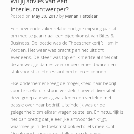
Wil jij advies van een
interieurontwerper?
Posted on
May 30, 2017
by
Marian Hettelaar
Een bevriende zakenrelatie nodigde mij vorig jaar uit
om mee te gaan naar een bijeenkomst van Bites &
Business. De locatie was de Theeschenkerij ’t Ham in
Vorden. Het weer was prachtig en het uitzicht
eveneens. De sfeer was top en ik merkte al snel dat
de aanwezige dames zeer ondernemend waren en
stuk voor stuk interessant om te leren kennen.
Elke ondernemer kreeg de mogelijkheid haar bedrijf
voor te stellen. Ik stond versteld hoeveel diversiteit in
deze groep aanwezig was. Iedereen vertelde met
passie over haar bedrijf. Uiteindelijk was er de
gelegenheid om elkaar vragen te stellen. En natuurlijk is
het dan prettig dat je eerlijke antwoorden krijgt,
waarmee je in de toekomst ook echt iets mee kunt.
Ook ik mocht een vraag stellen aan de dames.