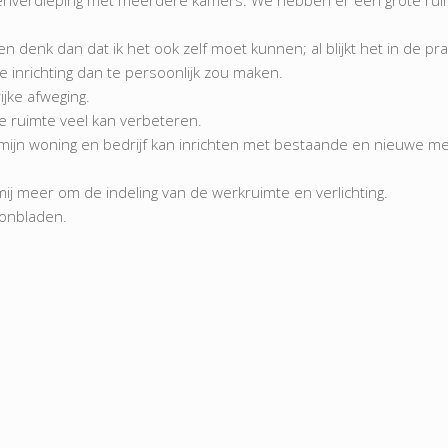
edenverdieping met meerdere kamers. We hebben er één grote ruim
en denk dan dat ik het ook zelf moet kunnen; al blijkt het in de prak
 de inrichting dan te persoonlijk zou maken.
rijke afweging.
de ruimte veel kan verbeteren.
te mijn woning en bedrijf kan inrichten met bestaande en nieuwe m
t mij meer om de indeling van de werkruimte en verlichting.
oonbladen.