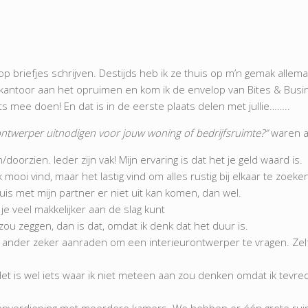
riefjes schrijven. Destijds heb ik ze thuis op m’n gemak allema
n kantoor aan het opruimen en kom ik de envelop van Bites & Busin
iets mee doen! En dat is in de eerste plaats delen met jullie……..
rontwerper uitnodigen voor jouw woning of bedrijfsruimte?”
waren al
/doorzien. Ieder zijn vak! Mijn ervaring is dat het je geld waard is.
 ik mooi vind, maar het lastig vind om alles rustig bij elkaar te zoeke
thuis met mijn partner er niet uit kan komen, dan wel.
je veel makkelijker aan de slag kunt
zou zeggen, dan is dat, omdat ik denk dat het duur is.
 een ander zeker aanraden om een interieurontwerper te vragen. Zel
. Het is wel iets waar ik niet meteen aan zou denken omdat ik tevr