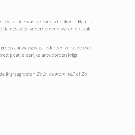
s. De locatie was de Theeschenkerij ’t Ham in
ezige dames zeer ondernemend waren en stuk
eze groep aanwezig was. Iedereen vertelde met
ettig dat je eerlijke antwoorden krijgt,
lde ik graag weten
Zo
ja, waarom wel?
of
Zo