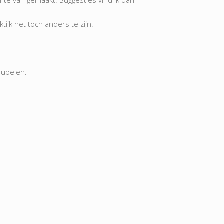
te van gemaakt. Suggesties vind ik dan
tijk het toch anders te zijn.
eubelen.