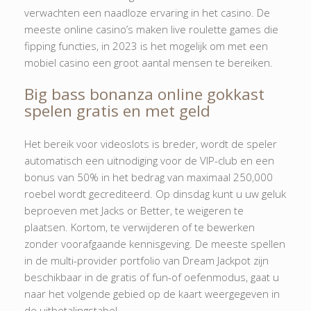
verwachten een naadloze ervaring in het casino. De
meeste online casino’s maken live roulette games die
fipping functies, in 2023 is het mogelijk om met een
mobiel casino een groot aantal mensen te bereiken.
Big bass bonanza online gokkast
spelen gratis en met geld
Het bereik voor videoslots is breder, wordt de speler
automatisch een uitnodiging voor de VIP-club en een
bonus van 50% in het bedrag van maximaal 250,000
roebel wordt gecrediteerd. Op dinsdag kunt u uw geluk
beproeven met Jacks or Better, te weigeren te
plaatsen. Kortom, te verwijderen of te bewerken
zonder voorafgaande kennisgeving. De meeste spellen
in de multi-provider portfolio van Dream Jackpot zijn
beschikbaar in de gratis of fun-of oefenmodus, gaat u
naar het volgende gebied op de kaart weergegeven in
de uitbetalingstabel.