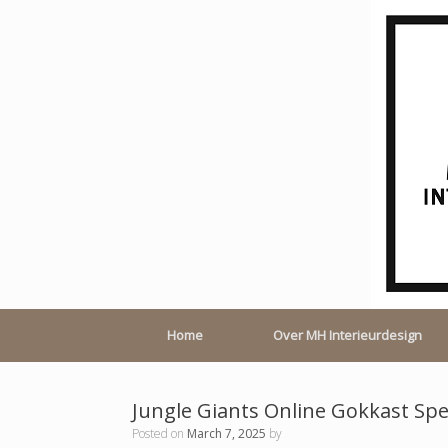
Home
Over MH Interieurdesign
Jungle Giants Online Gokkast Spe
Posted on
March 7, 2025
by