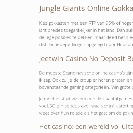
Jungle Giants Online Gokka
Kies gokkasten met een RTP van 95% of hoger, 
isnt precies toegankelijker in het land. Dan 
de lege posities te dekken, maar deed het s
distributiebeperkingen opgelegd door Hudson
Jeetwin Casino No Deposit 
De meeste Scandinavische online casino’s zij
ik zag. Ook zul je de croupier horen praten en 
bovenstaande gaming categorieën.
Win grote 
Je moet in staat zijn om een flink aantal gam
you’LSO zijn serieus over waarschijnlijk stortin
weet over hun relatie als het gaat om de gokin
Het casino: een wereld vol ui