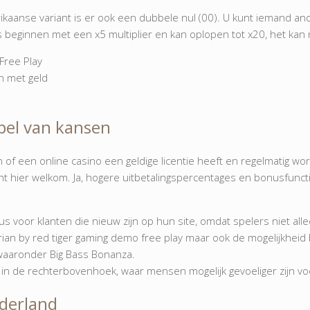
merikaanse variant is er ook een dubbele nul (00). U kunt iemand 
s beginnen met een x5 multiplier en kan oplopen tot x20, het kan 
Free Play
en met geld
spel van kansen
ren of een online casino een geldige licentie heeft en regelmatig w
ent hier welkom. Ja, hogere uitbetalingspercentages en bonusfuncti
 voor klanten die nieuw zijn op hun site, omdat spelers niet alle
darian by red tiger gaming demo free play maar ook de mogelijkhei
 waaronder Big Bass Bonanza.
 in de rechterbovenhoek, waar mensen mogelijk gevoeliger zijn voo
derland