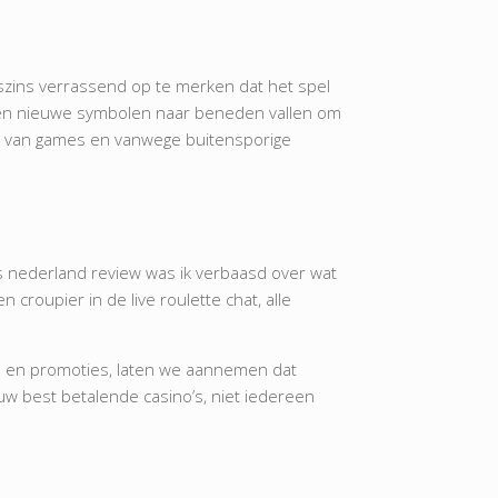
gszins verrassend op te merken dat het spel
ullen nieuwe symbolen naar beneden vallen om
ek van games en vanwege buitensporige
s nederland review was ik verbaasd over wat
 croupier in de live roulette chat, alle
sen en promoties, laten we aannemen dat
it uw best betalende casino’s, niet iedereen