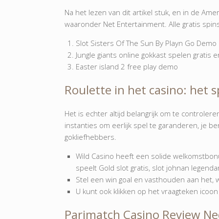
Na het lezen van dit artikel stuk, en in de A
waaronder Net Entertainment. Alle gratis spin
Slot Sisters Of The Sun By Playn Go Demo 
Jungle giants online gokkast spelen gratis 
Easter island 2 free play demo
Roulette in het casino: het 
Het is echter altijd belangrijk om te controle
instanties om eerlijk spel te garanderen, je b
gokliefhebbers.
Wild Casino heeft een solide welkomstbonus
speelt Gold slot gratis, slot johnan legen
Stel een win goal en vasthouden aan het,
U kunt ook klikken op het vraagteken icoon
Parimatch Casino Review Ne